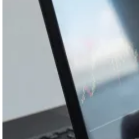
Κερδίζω
Καταναλώνω
Αποταμιεύω
Ασφαλίζομαι
Επενδύω
Δανείζομαι
Δωρίζω
Δράσεις
Βιβλιοθήκη
Επικοινωνία