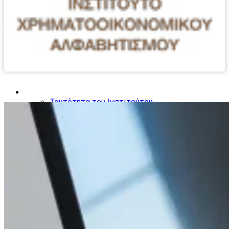
Το Ινστιτούτο
Ταυτότητα του Ινστιτούτου
Τομείς Δραστηριοποίησης
Ομάδες ενδιαφέροντος
Παιδιά
Έφηβοι
Νέοι Γονείς
Γυναίκες
Συνταξιούχοι
Μετανάστες
Ο κύκλος του χρήματος