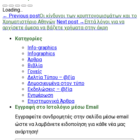
Loading...
← Previous post
Οι κίνδυνοι των κρυπτονομισμάτων και το
Χρηματιστήριο Αθηνών
Next post →
Επτά λόγοι για να
αρχίσετε άμεσα να βάζετε χρήματα στην άκρη
Kατηγορίες
Info-graphics
Infographics
Άρθρα
Βιβλία
Γονείς
Δελτία Τύπου – @ξία
Δημοσιευμένα στον τύπο
Εκδηλώσεις – @ξία
Ενημέρωση
Επιστημονικά Άρθρα
Εγγραφή στο Ιστολόγιο μέσω Email
Εγγραφείτε συνδρομητές στην σελίδα μέσω email
ώστε να λαμβάνετε ειδοποίηση για κάθε νέα μας
ανάρτηση!