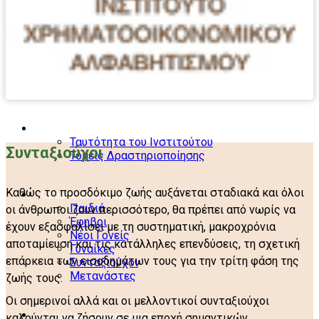
Το Ινστιτούτο
Ταυτότητα του Ινστιτούτου
Συνταξιούχοι
Τομείς Δραστηριοποίησης
Καθώς το προσδόκιμο ζωής αυξάνεται σταδιακά και όλοι
Ομάδες ενδιαφέροντος
Παιδιά
οι άνθρωποι ζουν περισσότερο, θα πρέπει από νωρίς να
Έφηβοι
έχουν εξασφαλίσει με τη συστηματική, μακροχρόνια
Νέοι Γονείς
αποταμίευση και τις κατάλληλες επενδύσεις, τη σχετική
Γυναίκες
επάρκεια των εισοδημάτων τους για την τρίτη φάση της
Συνταξιούχοι
Μετανάστες
ζωής τους.
Οι σημερινοί αλλά και οι μελλοντικοί συνταξιούχοι
Ο κύκλος του χρήματος
καλούνται να ζήσουν σε μια εποχή σημαντικών