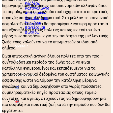
Κερδίζω
δημογραφικών, θεσμικών και οικονομικών αλλαγών όπου
Καταναλώνω
τα παραδοσιακά συνταξιοδοτικά σχήματα και οι κρατικές
Αποταμιεύω
παροχές υποχωρούν δραματικά. Στο μέλλον το κοινωνικό
Ασφαλίζομαι
Επενδύω
ασφαλιστικό σύστημα θα προσφέρει λιγότερη προστασία
Δανείζομαι
και εξασφάλιση στους πολίτες και ως εκ τούτου, ένα
Δωρίζω
μέρος των αποφάσεων για την ποιότητα της μελλοντικής
ζωής τους καλούνται να το επωμιστούν οι ίδιοι από
Δράσεις
σήμερα.
Είναι επιτακτική ανάγκη όλοι οι πολίτες από την προ –
Βιβλιοθήκη
συνταξιοδοτική περίοδο της ζωής τους να είναι
κατάλληλα ενημερωμένοι και εκπαιδευμένοι για τα
χρηματοοικονομικά δεδομένα του συστήματος κοινωνικής
Επικοινωνία
ασφάλισης ώστε να λάβουν την κατάλληλη μέριμνα
εγκαίρως και να δημιουργήσουν από νωρίς πρόσθετες,
συμπληρωματικές πηγές προστασίας στους τομείς
σύνταξης και υγείας, στοχεύοντας να δημιουργήσουν μια
πιο ασφαλή και ποιοτική ζωή κατά την περίοδο που δεν θα
εργάζονται.