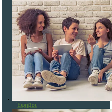
Έφηβοι