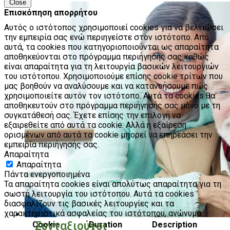
Close
Επισκόπηση απορρήτου
Αυτός ο ιστότοπος χρησιμοποιεί cookies για να βελτιώσει
την εμπειρία σας ενώ περιηγείστε στον ιστότοπο. Από
αυτά, τα cookies που κατηγοριοποιούνται ως απαραίτητα
αποθηκεύονται στο πρόγραμμα περιήγησής σας καθώς
είναι απαραίτητα για τη λειτουργία βασικών λειτουργιών
του ιστότοπου. Χρησιμοποιούμε επίσης cookie τρίτων που
μας βοηθούν να αναλύσουμε και να κατανοήσουμε πώς
χρησιμοποιείτε αυτόν τον ιστότοπο. Αυτά τα cookies θα
αποθηκευτούν στο πρόγραμμα περιήγησής σας μόνο με τη
συγκατάθεσή σας. Έχετε επίσης την επιλογή να
εξαιρεθείτε από αυτά τα cookie. Αλλά η εξαίρεση
ορισμένων από αυτά τα cookie μπορεί να επηρεάσει την
εμπειρία περιήγησής σας.
Απαραίτητα
Απαραίτητα
Πάντα ενεργοποιημένα
Τα απαραίτητα cookies είναι απολύτως απαραίτητα για τη
σωστή λειτουργία του ιστότοπου. Αυτά τα cookies
διασφαλίζουν τις βασικές λειτουργίες και τα
χαρακτηριστικά ασφαλείας του ιστότοπου, ανώνυμα.
Συνταξιούχοι
Cookie
Duration
Description