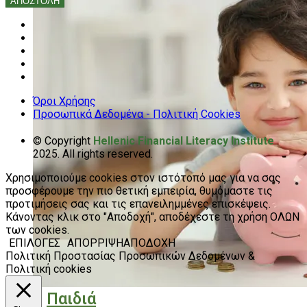
Όροι Χρήσης
Προσωπικά Δεδομένα - Πολιτική Cookies
© Copyright
Hellenic Financial Literacy Institute
2025. All rights reserved.
Χρησιμοποιούμε cookies στον ιστότοπό μας για να σας
προσφέρουμε την πιο θετική εμπειρία, θυμόμαστε τις
προτιμήσεις σας και τις επανειλημμένες επισκέψεις.
Κάνοντας κλικ στο "Αποδοχή", αποδέχεστε τη χρήση ΟΛΩΝ
των cookies.
ΕΠΙΛΟΓΕΣ
ΑΠΟΡΡΙΨΗ
ΑΠΟΔΟΧΗ
Πολιτική Προστασίας Προσωπικών Δεδομένων &
Πολιτική cookies
Παιδιά