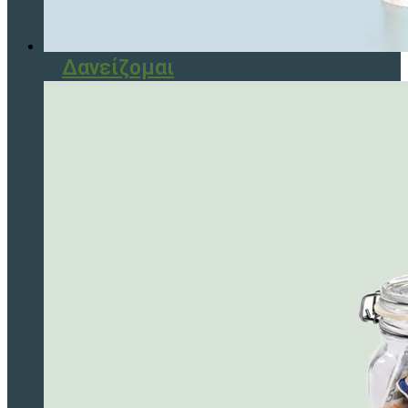
Δανείζομαι