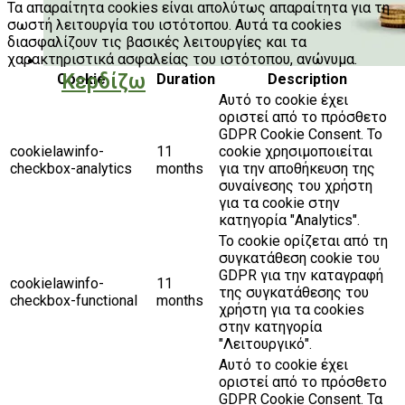
Τα απαραίτητα cookies είναι απολύτως απαραίτητα για τη
σωστή λειτουργία του ιστότοπου. Αυτά τα cookies
διασφαλίζουν τις βασικές λειτουργίες και τα
χαρακτηριστικά ασφαλείας του ιστότοπου, ανώνυμα.
Κερδίζω
Cookie
Duration
Description
Αυτό το cookie έχει
οριστεί από το πρόσθετο
GDPR Cookie Consent. Το
cookielawinfo-
11
cookie χρησιμοποιείται
checkbox-analytics
months
για την αποθήκευση της
συναίνεσης του χρήστη
για τα cookie στην
κατηγορία "Analytics".
Το cookie ορίζεται από τη
συγκατάθεση cookie του
GDPR για την καταγραφή
cookielawinfo-
11
της συγκατάθεσης του
checkbox-functional
months
χρήστη για τα cookies
στην κατηγορία
"Λειτουργικό".
Αυτό το cookie έχει
οριστεί από το πρόσθετο
GDPR Cookie Consent. Τα