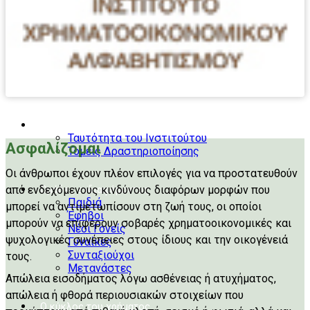
Το Ινστιτούτο
Ταυτότητα του Ινστιτούτου
Ασφαλίζομαι
Τομείς Δραστηριοποίησης
Οι άνθρωποι έχουν πλέον επιλογές για να προστατευθούν
από ενδεχόμενους κινδύνους διαφόρων μορφών που
Ομάδες ενδιαφέροντος
Παιδιά
μπορεί να αντιμετωπίσουν στη ζωή τους, οι οποίοι
Έφηβοι
μπορούν να επιφέρουν σοβαρές χρηματοοικονομικές και
Νέοι Γονείς
ψυχολογικές συνέπειες στους ίδιους και την οικογένειά
Γυναίκες
Συνταξιούχοι
τους.
Μετανάστες
Απώλεια εισοδήματος λόγω ασθένειας ή ατυχήματος,
απώλεια ή φθορά περιουσιακών στοιχείων που
Ο κύκλος του χρήματος