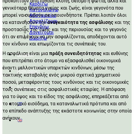
προκύπτουν από πιθανή κλοπή, σεισμό ή φωτιά, αλλά και
Κερδίζω
γενικότερα θέματα υγείας και ζωής, είναι γεγονότα που
Καταναλώνω
μπορεί να συμβούν σε οποιονδήποτε. Πρέπει λοιπόν όλοι
Αποταμιεύω
Ασφαλίζομαι
να κατανοήσουν την
αναγκαιότητα της ασφάλισης
και της
Επενδύω
προστασίας της ζωής και της περιουσίας και το γεγονός
Δανείζομαι
ότι αν επιλέγουν να μην ασφαλίζονται, αποδέχονται αυτό
Δωρίζω
τον κίνδυνο και επωμίζονται τις συνέπειές του.
Η ασφάλιση είναι μια
πράξη συνειδητότητας
και ευθύνης
Δράσεις
που επιτρέπει στο άτομο να εξασφαλισθεί οικονομικά
έναντι μελλοντικών υπαρκτών κινδύνων, μέσω της
Βιβλιοθήκη
τακτικής καταβολής ενός μικρού σχετικά χρηματικού
ποσού, μεταφέροντας τους κινδύνους και τις οικονομικές
Επικοινωνία
τους συνέπειες στις ασφαλιστικές εταιρίες. Η απόφαση
για το ύψος και το είδος της ασφάλισης, επηρεάζεται από
το ατομικό εισόδημα, τα καταναλωτικά πρότυπα και από
το επίπεδο ανάπτυξης της εκάστοτε κοινωνίας στην οποία
ανήκουν.