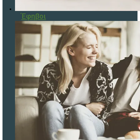
Έφηβοι