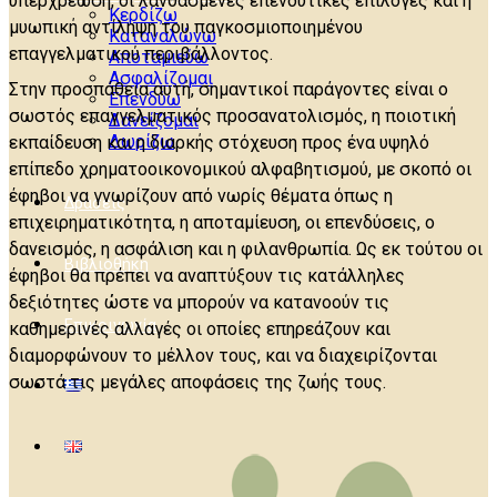
υπερχρέωση, οι λανθασμένες επενδυτικές επιλογές και η
Κερδίζω
μυωπική αντίληψη του παγκοσμιοποιημένου
Καταναλώνω
επαγγελματικού περιβάλλοντος.
Αποταμιεύω
Ασφαλίζομαι
Στην προσπάθεια αυτή, σημαντικοί παράγοντες είναι ο
Επενδύω
σωστός επαγγελματικός προσανατολισμός, η ποιοτική
Δανείζομαι
Δωρίζω
εκπαίδευση και η διαρκής στόχευση προς ένα υψηλό
επίπεδο χρηματοοικονομικού αλφαβητισμού, με σκοπό οι
έφηβοι να γνωρίζουν από νωρίς θέματα όπως η
Δράσεις
επιχειρηματικότητα, η αποταμίευση, οι επενδύσεις, ο
δανεισμός, η ασφάλιση και η φιλανθρωπία. Ως εκ τούτου οι
Βιβλιοθήκη
έφηβοι θα πρέπει να αναπτύξουν τις κατάλληλες
δεξιότητες ώστε να μπορούν να κατανοούν τις
Επικοινωνία
καθημερινές αλλαγές οι οποίες επηρεάζουν και
διαμορφώνουν το μέλλον τους, και να διαχειρίζονται
σωστά τις μεγάλες αποφάσεις της ζωής τους.