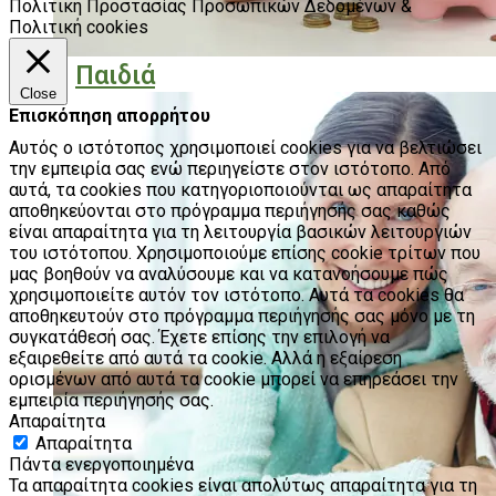
Πολιτική Προστασίας Προσωπικών Δεδομένων &
Πολιτική cookies
Παιδιά
Close
Επισκόπηση απορρήτου
Αυτός ο ιστότοπος χρησιμοποιεί cookies για να βελτιώσει
την εμπειρία σας ενώ περιηγείστε στον ιστότοπο. Από
αυτά, τα cookies που κατηγοριοποιούνται ως απαραίτητα
αποθηκεύονται στο πρόγραμμα περιήγησής σας καθώς
είναι απαραίτητα για τη λειτουργία βασικών λειτουργιών
του ιστότοπου. Χρησιμοποιούμε επίσης cookie τρίτων που
μας βοηθούν να αναλύσουμε και να κατανοήσουμε πώς
χρησιμοποιείτε αυτόν τον ιστότοπο. Αυτά τα cookies θα
αποθηκευτούν στο πρόγραμμα περιήγησής σας μόνο με τη
συγκατάθεσή σας. Έχετε επίσης την επιλογή να
εξαιρεθείτε από αυτά τα cookie. Αλλά η εξαίρεση
ορισμένων από αυτά τα cookie μπορεί να επηρεάσει την
εμπειρία περιήγησής σας.
Απαραίτητα
Απαραίτητα
Πάντα ενεργοποιημένα
Τα απαραίτητα cookies είναι απολύτως απαραίτητα για τη