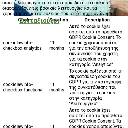
σωστή λειτουργία του ιστότοπου. Αυτά τα cookies
διασφαλίζουν τις βασικές λειτουργίες και τα
χαρακτηριστικά ασφαλείας του ιστότοπου, ανώνυμα.
Συνταξιούχοι
Cookie
Duration
Description
Αυτό το cookie έχει
οριστεί από το πρόσθετο
GDPR Cookie Consent. Το
cookielawinfo-
11
cookie χρησιμοποιείται
checkbox-analytics
months
για την αποθήκευση της
συναίνεσης του χρήστη
για τα cookie στην
κατηγορία "Analytics".
Το cookie ορίζεται από τη
συγκατάθεση cookie του
GDPR για την καταγραφή
cookielawinfo-
11
της συγκατάθεσης του
checkbox-functional
months
χρήστη για τα cookies
στην κατηγορία
"Λειτουργικό".
Αυτό το cookie έχει
οριστεί από το πρόσθετο
GDPR Cookie Consent. Τα
cookielawinfo-
11
cookies χρησιμοποιούνται