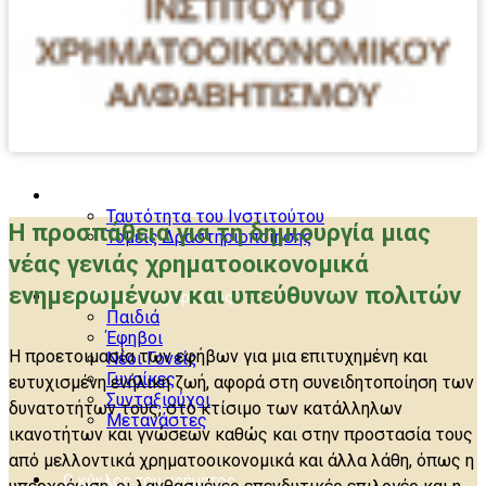
Το Ινστιτούτο
Ταυτότητα του Ινστιτούτου
Η προσπάθεια για τη δημιουργία μιας
Τομείς Δραστηριοποίησης
νέας γενιάς χρηματοοικονομικά
ενημερωμένων και υπεύθυνων πολιτών
Ομάδες ενδιαφέροντος
Παιδιά
Έφηβοι
Η προετοιμασία των εφήβων για μια επιτυχημένη και
Νέοι Γονείς
Γυναίκες
ευτυχισμένη ενήλικη ζωή, αφορά στη συνειδητοποίηση των
Συνταξιούχοι
δυνατοτήτων τους, στο κτίσιμο των κατάλληλων
Μετανάστες
ικανοτήτων και γνώσεων καθώς και στην προστασία τους
από μελλοντικά χρηματοοικονομικά και άλλα λάθη, όπως η
Ο κύκλος του χρήματος