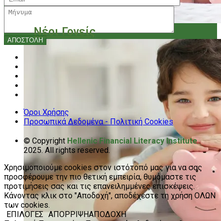
Νέοι Γονείς
Όροι Χρήσης
Προσωπικά Δεδομένα - Πολιτική Cookies
© Copyright
Hellenic Financial Literacy Institute
2025. All rights reserved.
Χρησιμοποιούμε cookies στον ιστότοπό μας για να σας
προσφέρουμε την πιο θετική εμπειρία, θυμόμαστε τις
προτιμήσεις σας και τις επανειλημμένες επισκέψεις.
Κάνοντας κλικ στο "Αποδοχή", αποδέχεστε τη χρήση ΟΛΩΝ
των cookies.
ΕΠΙΛΟΓΕΣ
ΑΠΟΡΡΙΨΗ
ΑΠΟΔΟΧΗ