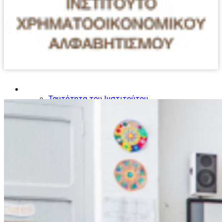
Το Ινστιτούτο
Ταυτότητα του Ινστιτούτου
Τομείς Δραστηριοποίησης
Ομάδες ενδιαφέροντος
Παιδιά
Έφηβοι
Νέοι Γονείς
Γυναίκες
Συνταξιούχοι
Μετανάστες
Ο κύκλος του χρήματος