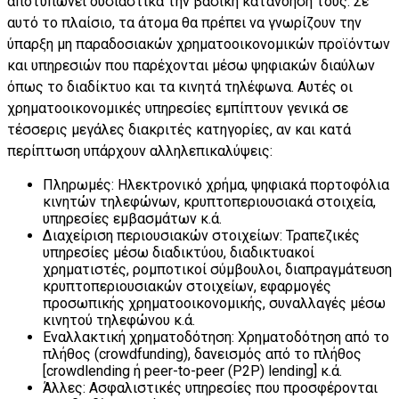
αποτυπώνει ουσιαστικά την βασική κατανόησή τους. Σε
αυτό το πλαίσιο, τα άτομα θα πρέπει να γνωρίζουν την
ύπαρξη μη παραδοσιακών χρηματοοικονομικών προϊόντων
και υπηρεσιών που παρέχονται μέσω ψηφιακών διαύλων
όπως το διαδίκτυο και τα κινητά τηλέφωνα. Αυτές οι
χρηματοοικονομικές υπηρεσίες εμπίπτουν γενικά σε
τέσσερις μεγάλες διακριτές κατηγορίες, αν και κατά
περίπτωση υπάρχουν αλληλεπικαλύψεις:
Πληρωμές: Ηλεκτρονικό χρήμα, ψηφιακά πορτοφόλια
κινητών τηλεφώνων, κρυπτοπεριουσιακά στοιχεία,
υπηρεσίες εμβασμάτων κ.ά.
Διαχείριση περιουσιακών στοιχείων: Τραπεζικές
υπηρεσίες μέσω διαδικτύου, διαδικτυακοί
χρηματιστές, ρομποτικοί σύμβουλοι, διαπραγμάτευση
κρυπτοπεριουσιακών στοιχείων, εφαρμογές
προσωπικής χρηματοοικονομικής, συναλλαγές μέσω
κινητού τηλεφώνου κ.ά.
Εναλλακτική χρηματοδότηση: Χρηματοδότηση από το
πλήθος (crowdfunding), δανεισμός από το πλήθος
[crowdlending ή peer-to-peer (P2P) lending] κ.ά.
Άλλες: Ασφαλιστικές υπηρεσίες που προσφέρονται