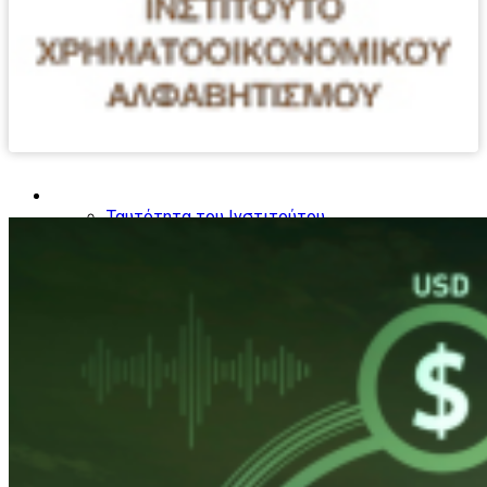
ΣΧΕΤΙΚΏΝ
ΠΡΩΤΟΒΟΥΛΙΏΝ
Το Ινστιτούτο
Ταυτότητα του Ινστιτούτου
Τομείς Δραστηριοποίησης
Ομάδες ενδιαφέροντος
Παιδιά
Έφηβοι
Νέοι Γονείς
Γυναίκες
Συνταξιούχοι
Μετανάστες
Ο κύκλος του χρήματος