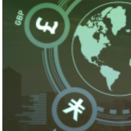
Κερδίζω
Καταναλώνω
Αποταμιεύω
Ασφαλίζομαι
Επενδύω
Δανείζομαι
Δωρίζω
Δράσεις
Βιβλιοθήκη
Επικοινωνία