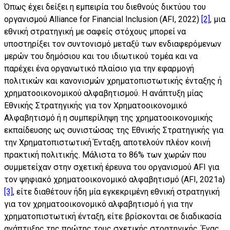
Όπως έχει δείξει η εμπειρία του διεθνούς δικτύου του
οργανισμού Alliance for Financial Inclusion (AFI, 2022)
[2]
, μια
εθνική στρατηγική με σαφείς στόχους μπορεί να
υποστηρίξει τον συντονισμό μεταξύ των ενδιαφερόμενων
μερών του δημόσιου και του ιδιωτικού τομέα και να
παρέχει ένα οργανωτικό πλαίσιο για την εφαρμογή
πολιτικών και κανονισμών χρηματοπιστωτικής ένταξης ή
χρηματοοικονομικού αλφαβητισμού. Η ανάπτυξη μίας
Εθνικής Στρατηγικής για τον Χρηματοοικονομικό
Αλφαβητισμό ή η συμπερίληψη της χρηματοοικονομικής
εκπαίδευσης ως συνιστώσας της Εθνικής Στρατηγικής για
την Χρηματοπιστωτική Ένταξη, αποτελούν πλέον κοινή
πρακτική πολιτικής. Μάλιστα το 86% των χωρών που
συμμετείχαν στην σχετική έρευνα του οργανισμού AFI για
τον ψηφιακό χρηματοοικονομικό αλφαβητισμό (AFI, 2021a)
[3]
, είτε διαθέτουν ήδη μία εγκεκριμένη εθνική στρατηγική
για τον χρηματοοικονομικό αλφαβητισμό ή για την
χρηματοπιστωτική ένταξη, είτε βρίσκονται σε διαδικασία
ανάπτυξης της πρώτης τους σχετικής στρατηγικής. Ένας