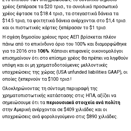
χρέος ξεπέρασε τα $20 τρισ., το συνολικό προσωπικό
χρέος έφτασε τα $18.4 τρισ., τα στεγαστικά δάνεια τα
$14.5 τρισ, τα φοιτητικά δάνεια ανέρχονται στο $1,4 τρισ.
και οι πιστωτικές κάρτες ξεπέρασαν το $1 τρισ.
Η σχέση δημοσίου χρέους προς ΑΕΠ βρίσκεται πλέον
πάνω από το επικίνδυνο όριο του 100% και διαμορφώθηκε
για το 2016 στο
106%
. Κάποιοι επιφανείς οικονομολόγοι
επισημαίνουν ότι στο επίσημο χρέος θα πρέπει να ληφθούν
υπόψη και οι μη χρηματοδοτούμενες μελλοντικές
υποχρεώσεις της χώρας (USA unfunded liabilities GAAP), οι
οποίες ξεπερνούν τα $100 τρισ.!
Ολοκληρώνοντας τη σύντομη περιγραφή της
χρηματοπιστωτικής κατάστασης στις ΗΠΑ, αξίζει να
σημειώσουμε ότι τα
περιουσιακά στοιχεία ανά πολίτη
στην Αμερική ανέρχονται σε $409 χιλιάδες και οι
υποχρεώσεις ανά φορολογούμενο στις $890 χιλιάδες.