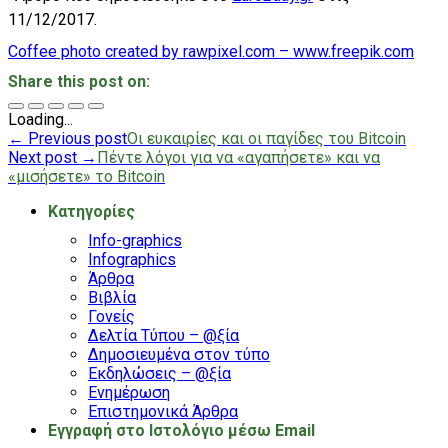
11/12/2017.
Coffee photo created by rawpixel.com – www.freepik.com
Share this post on:
Loading...
← Previous post
Οι ευκαιρίες και οι παγίδες του Bitcoin
Next post →
Πέντε λόγοι για να «αγαπήσετε» και να
«μισήσετε» το Bitcoin
Kατηγορίες
Info-graphics
Infographics
Άρθρα
Βιβλία
Γονείς
Δελτία Τύπου – @ξία
Δημοσιευμένα στον τύπο
Εκδηλώσεις – @ξία
Ενημέρωση
Επιστημονικά Άρθρα
Εγγραφή στο Ιστολόγιο μέσω Email