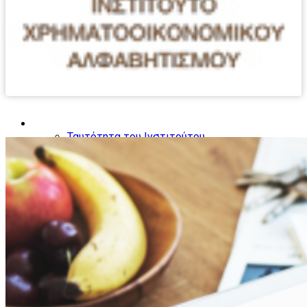
Το Ινστιτούτο
Ταυτότητα του Ινστιτούτου
Τομείς Δραστηριοποίησης
Ομάδες ενδιαφέροντος
Παιδιά
Έφηβοι
Νέοι Γονείς
Γυναίκες
Συνταξιούχοι
Μετανάστες
Ο κύκλος του χρήματος