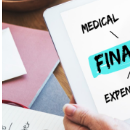
Κερδίζω
Καταναλώνω
Αποταμιεύω
Ασφαλίζομαι
Επενδύω
Δανείζομαι
Δωρίζω
Δράσεις
Βιβλιοθήκη
Επικοινωνία