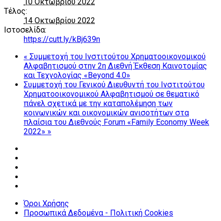
10 Οκτωβρίου 2022
Τέλος:
14 Οκτωβρίου 2022
Ιστοσελίδα:
https://cutt.ly/kBj639n
«
Συμμετοχή του Ινστιτούτου Χρηματοοικονομικού
Αλφαβητισμού στην 2η Διεθνή Έκθεση Καινοτομίας
και Τεχνολογίας «Beyond 4.0»
Συμμετοχή του Γενικού Διευθυντή του Ινστιτούτου
Χρηματοοικονομικού Αλφαβητισμού σε θεματικό
πάνελ σχετικά με την καταπολέμηση των
κοινωνικών και οικονομικών ανισοτήτων στα
πλαίσια του Διεθνούς Forum «Family Economy Week
2022»
»
Όροι Χρήσης
Προσωπικά Δεδομένα - Πολιτική Cookies