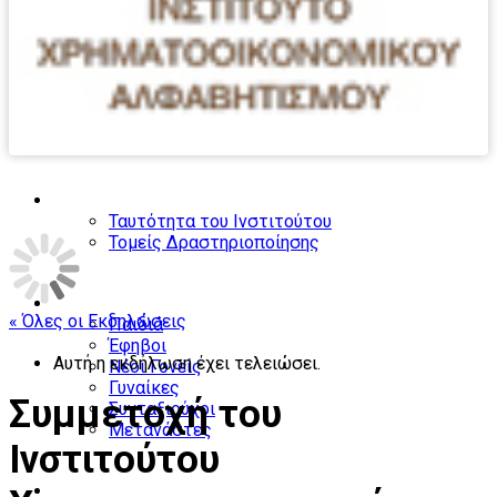
Το Ινστιτούτο
Ταυτότητα του Ινστιτούτου
Τομείς Δραστηριοποίησης
Ομάδες ενδιαφέροντος
« Όλες οι Εκδηλώσεις
Παιδιά
Έφηβοι
Αυτή η εκδήλωση έχει τελειώσει.
Νέοι Γονείς
Γυναίκες
Συμμετοχή του
Συνταξιούχοι
Μετανάστες
Ινστιτούτου
Ο κύκλος του χρήματος