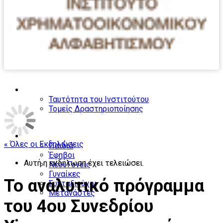
Το Ινστιτούτο
Ταυτότητα του Ινστιτούτου
Τομείς Δραστηριοποίησης
Ομάδες ενδιαφέροντος
« Όλες οι Εκδηλώσεις
Παιδιά
Έφηβοι
Αυτή η εκδήλωση έχει τελειώσει.
Νέοι Γονείς
Γυναίκες
Το αναλυτικό πρόγραμμα
Συνταξιούχοι
Μετανάστες
του 4ου Συνεδρίου
Ο κύκλος του χρήματος