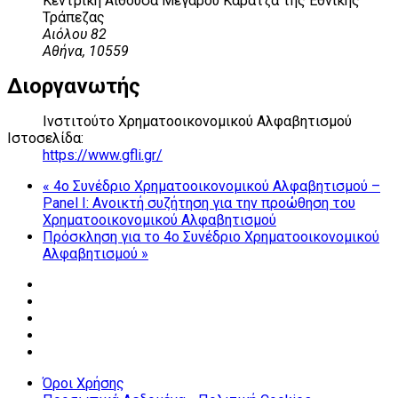
Κεντρική Αίθουσα Μεγάρου Καρατζά της Εθνικής
Τράπεζας
Αιόλου 82
Αθήνα
,
10559
Διοργανωτής
Ινστιτούτο Χρηματοοικονομικού Αλφαβητισμού
Ιστοσελίδα:
https://www.gfli.gr/
«
4o Συνέδριο Χρηματοοικονομικού Αλφαβητισμού –
Panel I: Ανοικτή συζήτηση για την προώθηση του
Χρηματοοικονομικού Αλφαβητισμού
Πρόσκληση για το 4ο Συνέδριο Χρηματοοικονομικού
Αλφαβητισμού
»
Όροι Χρήσης