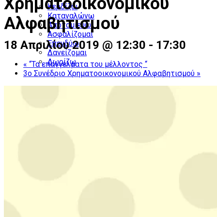
Χρηματοοικονομικού
Κερδίζω
Καταναλώνω
Αλφαβητισμού
Αποταμιεύω
Ασφαλίζομαι
18 Απριλίου 2019 @ 12:30
-
17:30
Επενδύω
Δανείζομαι
Δωρίζω
«
“Τα επαγγέλματα του μέλλοντος “
3ο Συνέδριο Χρηματοοικονομικού Αλφαβητισμού
»
Δράσεις
Βιβλιοθήκη
Επικοινωνία