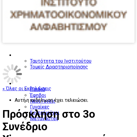
Το Ινστιτούτο
Ταυτότητα του Ινστιτούτου
Τομείς Δραστηριοποίησης
Ομάδες ενδιαφέροντος
« Όλες οι Εκδηλώσεις
Παιδιά
Έφηβοι
Αυτή η εκδήλωση έχει τελειώσει.
Νέοι Γονείς
Γυναίκες
Πρόσκληση στο 3ο
Συνταξιούχοι
Μετανάστες
Συνέδριο
Ο κύκλος του χρήματος