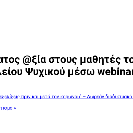
τος @ξία στους μαθητές το
είου Ψυχικού μέσω webina
εξελίξεις πριν και μετά τον κορωνοϊό – Δωρεάν διαδικτυακό
ητισμό
»