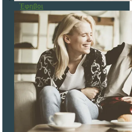
Έφηβοι