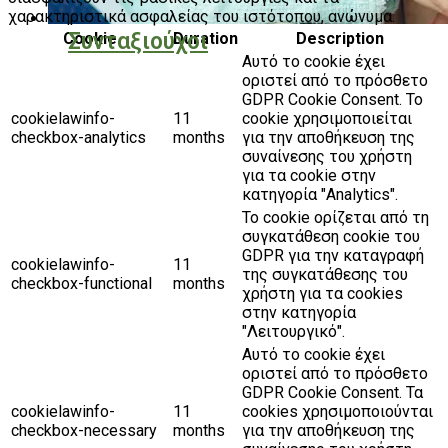
χαρακτηριστικά ασφαλείας του ιστότοπου, ανώνυμα.
Συνταξιούχοι
Cookie
Duration
Description
Αυτό το cookie έχει
οριστεί από το πρόσθετο
GDPR Cookie Consent. Το
cookielawinfo-
11
cookie χρησιμοποιείται
checkbox-analytics
months
για την αποθήκευση της
συναίνεσης του χρήστη
για τα cookie στην
κατηγορία "Analytics".
Το cookie ορίζεται από τη
συγκατάθεση cookie του
GDPR για την καταγραφή
cookielawinfo-
11
της συγκατάθεσης του
checkbox-functional
months
χρήστη για τα cookies
στην κατηγορία
"Λειτουργικό".
Αυτό το cookie έχει
οριστεί από το πρόσθετο
GDPR Cookie Consent. Τα
cookielawinfo-
11
cookies χρησιμοποιούνται
checkbox-necessary
months
για την αποθήκευση της