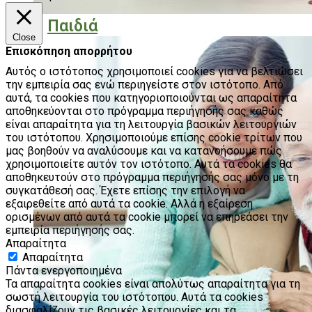
Παιδιά
Close
Επισκόπηση απορρήτου
Αυτός ο ιστότοπος χρησιμοποιεί cookies για να βελτιώσει
την εμπειρία σας ενώ περιηγείστε στον ιστότοπο. Από
αυτά, τα cookies που κατηγοριοποιούνται ως απαραίτητα
αποθηκεύονται στο πρόγραμμα περιήγησής σας καθώς
είναι απαραίτητα για τη λειτουργία βασικών λειτουργιών
του ιστότοπου. Χρησιμοποιούμε επίσης cookie τρίτων που
μας βοηθούν να αναλύσουμε και να κατανοήσουμε πώς
χρησιμοποιείτε αυτόν τον ιστότοπο. Αυτά τα cookies θα
αποθηκευτούν στο πρόγραμμα περιήγησής σας μόνο με τη
συγκατάθεσή σας. Έχετε επίσης την επιλογή να
εξαιρεθείτε από αυτά τα cookie. Αλλά η εξαίρεση
ορισμένων από αυτά τα cookie μπορεί να επηρεάσει την
εμπειρία περιήγησής σας.
Απαραίτητα
Απαραίτητα
Πάντα ενεργοποιημένα
Τα απαραίτητα cookies είναι απολύτως απαραίτητα για τη
σωστή λειτουργία του ιστότοπου. Αυτά τα cookies
διασφαλίζουν τις βασικές λειτουργίες και τα