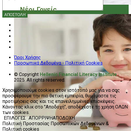
Νέοι Γονείς
Όροι Χρήσης
Προσωπικά Δεδομένα - Πολιτική Cookies
© Copyright
Hellenic Financial Literacy Institute
2025. All rights reserved.
Χρησιμοποιούμε cookies στον ιστότοπό μας για να σας
προσφέρουμε την πιο θετική εμπειρία, θυμόμαστε τις
προτιμήσεις σας και τις επανειλημμένες επισκέψεις.
Κάνοντας κλικ στο "Αποδοχή", αποδέχεστε τη χρήση ΟΛΩΝ
των cookies.
ΕΠΙΛΟΓΕΣ
ΑΠΟΡΡΙΨΗ
ΑΠΟΔΟΧΗ
Πολιτική Προστασίας Προσωπικών Δεδομένων &
Πολιτική cookies