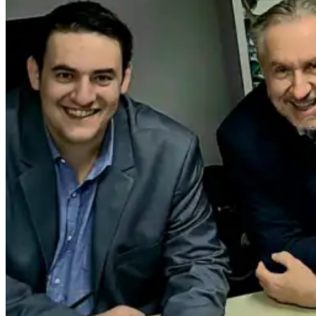
Κερδίζω
Καταναλώνω
Αποταμιεύω
Ασφαλίζομαι
Επενδύω
Δανείζομαι
Δωρίζω
Δράσεις
Βιβλιοθήκη
Επικοινωνία