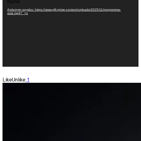
found
Βίντεο
Ανάκτηση αρχείου: https://www.gfli.gr/wp-content/uploads/2025/11/programma-
axia.mp4?_=1
Like
Unlike
1