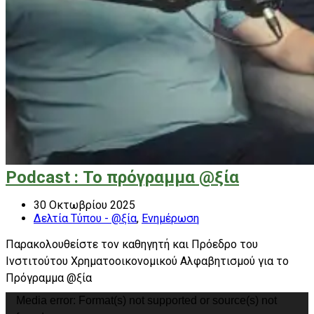
Podcast : Το πρόγραμμα @ξία
30 Οκτωβρίου 2025
Δελτία Τύπου - @ξία
,
Ενημέρωση
Παρακολουθείστε τον καθηγητή και Πρόεδρο του
Ινστιτούτου Χρηματοοικονομικού Αλφαβητισμού για το
Πρόγραμμα @ξία
Πρόγραμμα
Media error: Format(s) not supported or source(s) not
Αναπαραγωγής