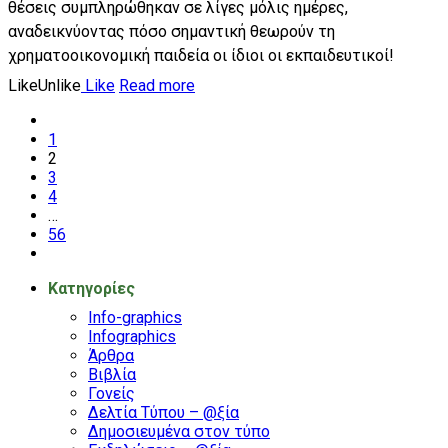
θέσεις συμπληρώθηκαν σε λίγες μόλις ημέρες,
αναδεικνύοντας πόσο σημαντική θεωρούν τη
χρηματοοικονομική παιδεία οι ίδιοι οι εκπαιδευτικοί!
Like
Unlike
Like
Read more
1
2
3
4
…
56
Kατηγορίες
Info-graphics
Infographics
Άρθρα
Βιβλία
Γονείς
Δελτία Τύπου – @ξία
Δημοσιευμένα στον τύπο