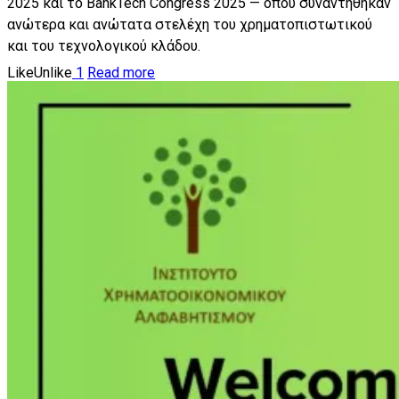
2025 και το BankTech Congress 2025 — όπου συναντήθηκαν
ανώτερα και ανώτατα στελέχη του χρηματοπιστωτικού
και του τεχνολογικού κλάδου.
Like
Unlike
1
Read more