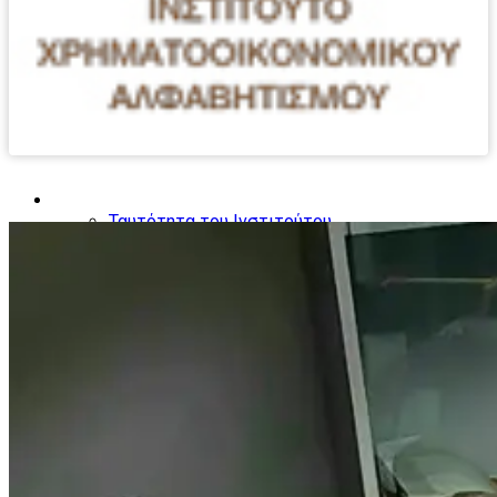
Το Ινστιτούτο
Ταυτότητα του Ινστιτούτου
Τομείς Δραστηριοποίησης
Ομάδες ενδιαφέροντος
Παιδιά
Έφηβοι
Νέοι Γονείς
Γυναίκες
Συνταξιούχοι
Μετανάστες
Ο κύκλος του χρήματος